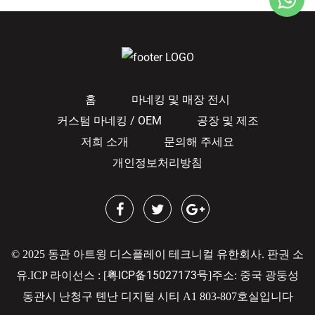
홈
마네킹 및 매장 전시
커스텀 마네킹 / OEM
공장 및 제조
저희 소개
문의해 주세요
개인정보처리방침
© 2025 동관 아트윙 디스플레이 테크니컬 유한회사. 판권 소
粤ICP备15027173号
유.
ICP 라이선스 : [
]
주소: 중국 광둥성
동관시 난청구 톈난 디지털 시티 A1 803-807호실입니다