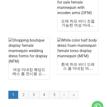
도매 하프 바디 조절
가능한 여성 마네킹
목재 팔 판매 (OFM)
흰색 하프 바디 드레
스 폼 마네킹 여성
여성 마네킹 웨딩드
상체 디스플레이 마
레스 폼 전시용 쇼핑
네킹 (MFM)
부티크 전시 (NFM)
1
2
3
4
5
›
»