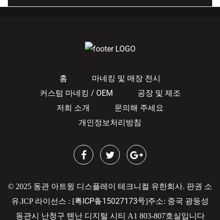
홈
마네킹 및 매장 전시
커스텀 마네킹 / OEM
공장 및 제조
저희 소개
문의해 주세요
개인정보처리방침
© 2025 동관 아트윙 디스플레이 테크니컬 유한회사. 판권 소
粤ICP备15027173号
유.
ICP 라이선스 : [
]
주소: 중국 광둥성
동관시 난청구 톈난 디지털 시티 A1 803-807호실입니다