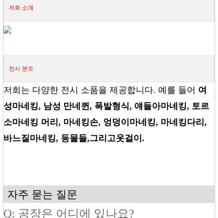
저희 소개
전시
분포
저희는 다양한 전시 소품을 제공합니다. 예를 들어
여
성
마네킹
, 남성
만네
퀸
, 폭발
형식
, 얘들아
마네킹
, 토르
소
마네킹 머리
, 마네킹
손
, 엉덩이
마네킹
, 마네킹
다리
,
바느질
마네킹
, 동물들
,
그리고
옷걸이.
자주 묻는 질문
Q: 공장은 어디에 있나요?