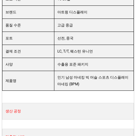
브랜드
아트윙 디스플레이
품질 수준
고급 중급
포트
선전, 중국
결제 조건
LC, T/T, 웨스턴 유니언
사양
수출용 표준 패키지
인기 남성 마네킹 빅 머슬 스포츠 디스플레이
제품명
마네킹 (BPM)
생산 공정