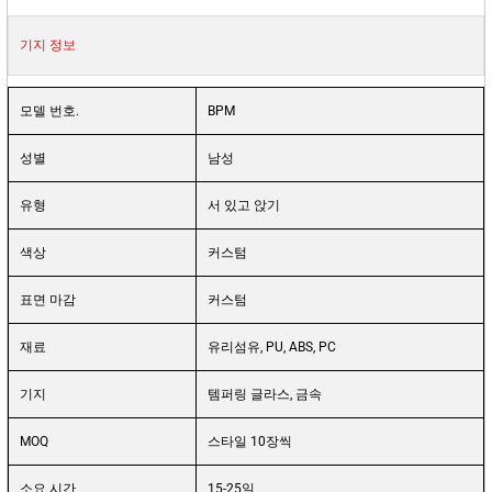
기지 정보
모델 번호.
BPM
성별
남성
유형
서 있고 앉기
색상
커스텀
표면 마감
커스텀
재료
유리섬유, PU, ABS, PC
기지
템퍼링 글라스, 금속
MOQ
스타일 10장씩
소요 시간
15-25일