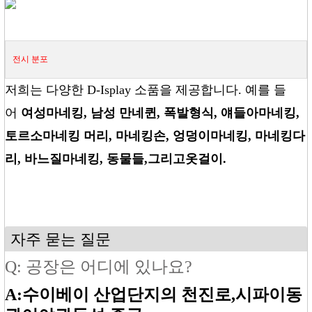
전시
분포
저희는 다양한 D-Isplay 소품을 제공합니다. 예를 들
어
여성
마네킹
, 남성
만네
퀸
, 폭발
형식
, 얘들아
마네킹
,
토르소
마네킹 머리
, 마네킹
손
, 엉덩이
마네킹
, 마네킹
다
리
, 바느질
마네킹
, 동물들
,
그리고
옷걸이.
자주 묻는 질문
Q: 공장은 어디에 있나요?
A:
수이베이 산업단지의 천진로
,시파이
동