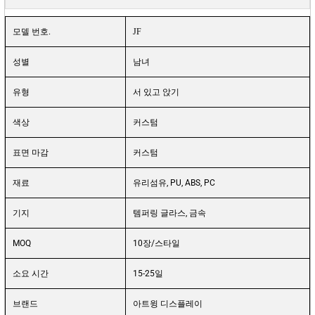
모델 번호.
JF
성별
남녀
유형
서 있고 앉기
색상
커스텀
표면 마감
커스텀
재료
유리섬유, PU, ABS, PC
기지
템퍼링 글라스, 금속
MOQ
10장/스타일
소요 시간
15-25일
브랜드
아트윙 디스플레이